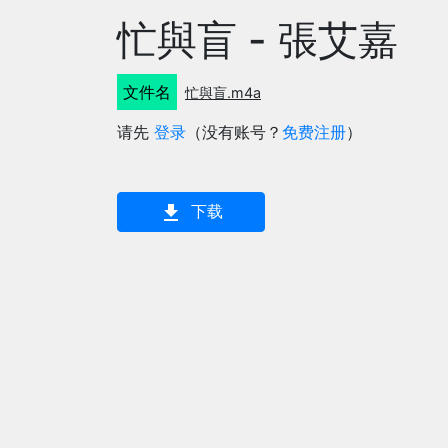
忙與盲 - 張艾嘉
文件名
忙與盲.m4a
请先
登录
（没有账号？
免费注册
）
下载